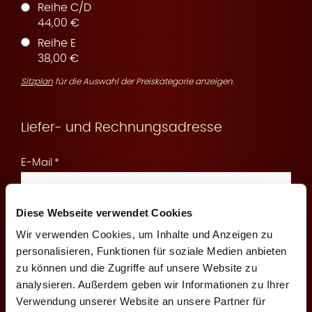
Reihe C/D
44,00 €
Reihe E
r
38,00 €
Sitzplan
für die Auswahl der Preiskategorie anzeigen.
Liefer- und Rechnungsadresse
v
E-Mail
Diese Webseite verwendet Cookies
An diese E-Mail senden wir Ihnen die Reservierungsbestätigung
und Zahlungsinformationen
Wir verwenden Cookies, um Inhalte und Anzeigen zu
i
personalisieren, Funktionen für soziale Medien anbieten
Mobilfunknummer
zu können und die Zugriffe auf unsere Website zu
analysieren. Außerdem geben wir Informationen zu Ihrer
Verwendung unserer Website an unsere Partner für