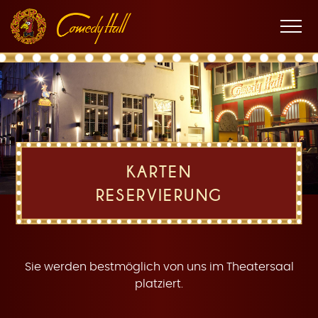
Zur
Zum
Zur
K
Hauptnavigation
Inhalt
Fußnavigation
Men
öffne
a
KARTEN
RESERVIERUNG
r
Sie werden bestmöglich von uns im Theatersaal
platziert.