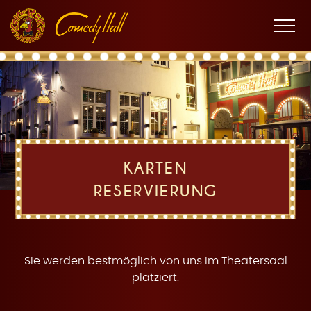
Zur
Zum
Zur
K
Hauptnavigation
Inhalt
Fußnavigation
Men
öffne
a
KARTEN
RESERVIERUNG
r
Sie werden bestmöglich von uns im Theatersaal
platziert.