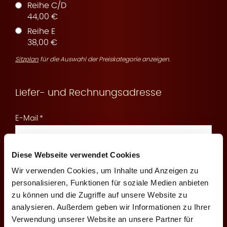
Reihe C/D
44,00 €
Reihe E
r
38,00 €
Sitzplan
für die Auswahl der Preiskategorie anzeigen.
Liefer- und Rechnungsadresse
v
E-Mail
Diese Webseite verwendet Cookies
An diese E-Mail senden wir Ihnen die Reservierungsbestätigung
und Zahlungsinformationen
Wir verwenden Cookies, um Inhalte und Anzeigen zu
i
personalisieren, Funktionen für soziale Medien anbieten
Mobilfunknummer
zu können und die Zugriffe auf unsere Website zu
analysieren. Außerdem geben wir Informationen zu Ihrer
Verwendung unserer Website an unsere Partner für