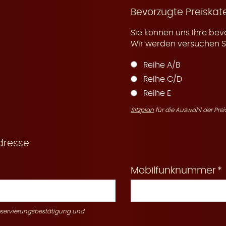
Bevorzugte Preiskat
Sie können uns Ihre bev
Wir werden versuchen Si
Reihe A/B
Reihe C/D
Reihe E
Sitzplan
für die Auswahl der Prei
dresse
Mobilfunknummer
Reservierungsbestätigung und