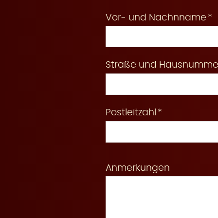
Vor- und Nachnname
e
Straße und Hausnumme
r
Postleitzahl
u
Anmerkungen