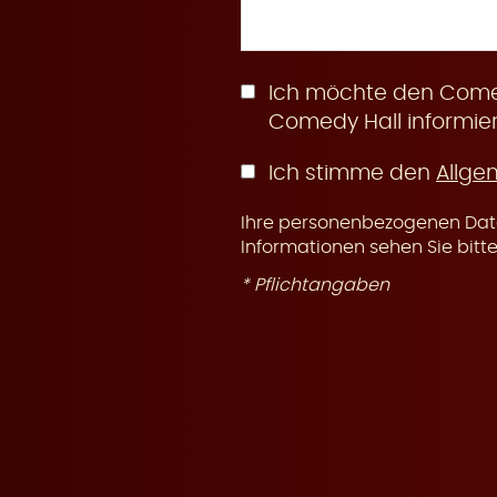
n
Ich möchte den Comed
Comedy Hall informier
Ich stimme den
Allge
g
Ihre personenbezogenen Date
Informationen sehen Sie bitt
* Pflichtangaben