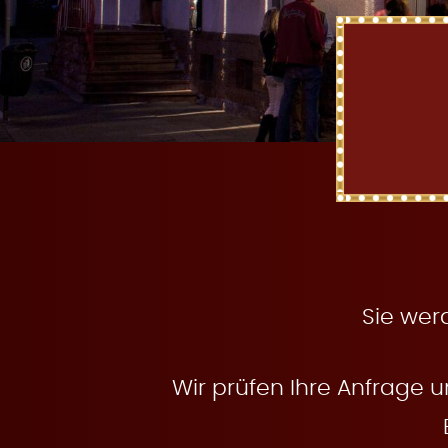
t
e
n
Sie wer
Wir prüfen Ihre Anfrage u