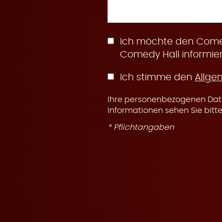
n
Ich möchte den Comed
Comedy Hall informier
Ich stimme den
Allge
g
Ihre personenbezogenen Date
Informationen sehen Sie bitt
* Pflichtangaben