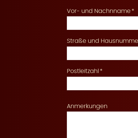
Vor- und Nachnname
e
Straße und Hausnumme
r
Postleitzahl
u
Anmerkungen