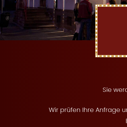
t
e
n
Sie wer
Wir prüfen Ihre Anfrage u