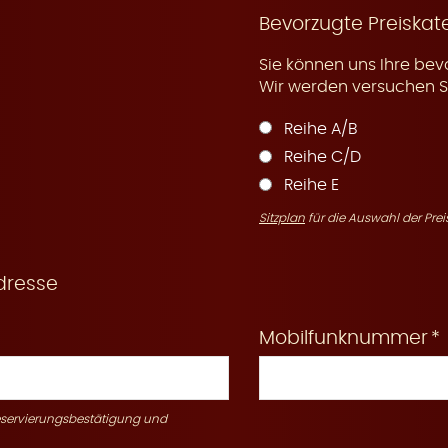
Bevorzugte Preiskat
Sie können uns Ihre bev
Wir werden versuchen Si
Reihe A/B
Reihe C/D
Reihe E
Sitzplan
für die Auswahl der Prei
dresse
Mobilfunknummer
Reservierungsbestätigung und