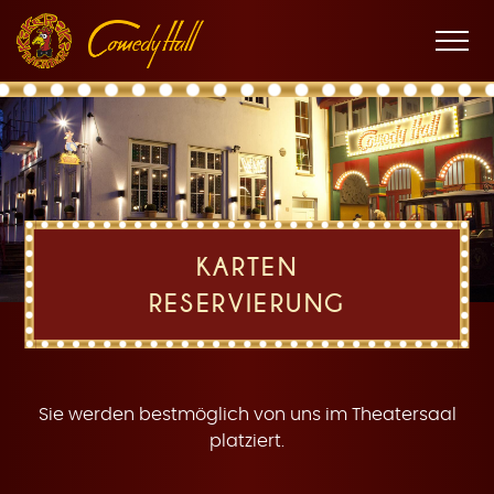
Zur
Zum
Zur
K
Hauptnavigation
Inhalt
Fußnavigation
Men
öffne
a
KARTEN
RESERVIERUNG
r
Sie werden bestmöglich von uns im Theatersaal
platziert.