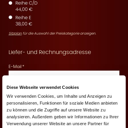
Reihe C/D
44,00 €
Reihe E
r
38,00 €
Sitzplan
für die Auswahl der Preiskategorie anzeigen.
Liefer- und Rechnungsadresse
v
E-Mail
Diese Webseite verwendet Cookies
An diese E-Mail senden wir Ihnen die Reservierungsbestätigung
und Zahlungsinformationen
Wir verwenden Cookies, um Inhalte und Anzeigen zu
i
personalisieren, Funktionen für soziale Medien anbieten
Mobilfunknummer
zu können und die Zugriffe auf unsere Website zu
analysieren. Außerdem geben wir Informationen zu Ihrer
Verwendung unserer Website an unsere Partner für