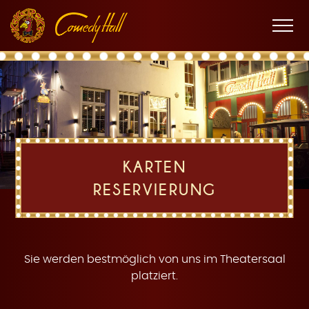
Zur
Zum
Zur
K
Hauptnavigation
Inhalt
Fußnavigation
Men
öffne
a
KARTEN
RESERVIERUNG
r
Sie werden bestmöglich von uns im Theatersaal
platziert.