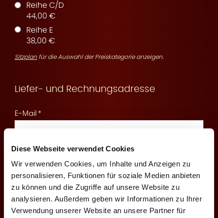
Reihe C/D
44,00 €
Reihe E
r
38,00 €
Sitzplan
für die Auswahl der Preiskategorie anzeigen.
Liefer- und Rechnungsadresse
v
E-Mail
Diese Webseite verwendet Cookies
An diese E-Mail senden wir Ihnen die Reservierungsbestätigung
und Zahlungsinformationen
Wir verwenden Cookies, um Inhalte und Anzeigen zu
i
personalisieren, Funktionen für soziale Medien anbieten
Mobilfunknummer
zu können und die Zugriffe auf unsere Website zu
analysieren. Außerdem geben wir Informationen zu Ihrer
Verwendung unserer Website an unsere Partner für