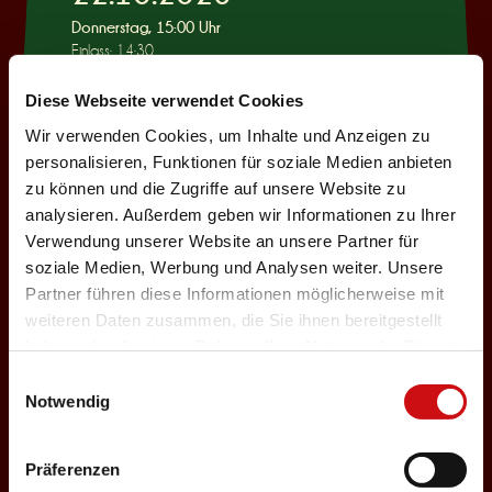
Donnerstag, 15:00 Uhr
Einlass: 14:30
KINDERPROGRAMM
Diese Webseite verwendet Cookies
Wie war das mit
Wir verwenden Cookies, um Inhalte und Anzeigen zu
Pinocchio?
personalisieren, Funktionen für soziale Medien anbieten
zu können und die Zugriffe auf unsere Website zu
Auswählen
analysieren. Außerdem geben wir Informationen zu Ihrer
Verwendung unserer Website an unsere Partner für
soziale Medien, Werbung und Analysen weiter. Unsere
22.10.2026
Partner führen diese Informationen möglicherweise mit
weiteren Daten zusammen, die Sie ihnen bereitgestellt
Donnerstag, 19:30 Uhr
haben oder die sie im Rahmen Ihrer Nutzung der Dienste
Einlass: 18:00
gesammelt haben.
Einwilligungsauswahl
ABENDPROGRAMM
Notwendig
Ur-Rumbelstilzje
Auswählen
Präferenzen