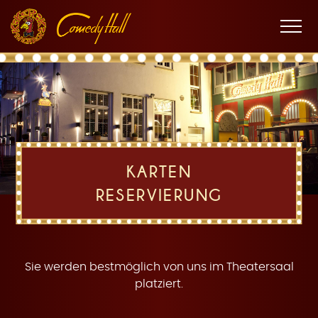
Zur
Zum
Zur
K
Hauptnavigation
Inhalt
Fußnavigation
Men
öffne
a
KARTEN
RESERVIERUNG
r
Sie werden bestmöglich von uns im Theatersaal
platziert.