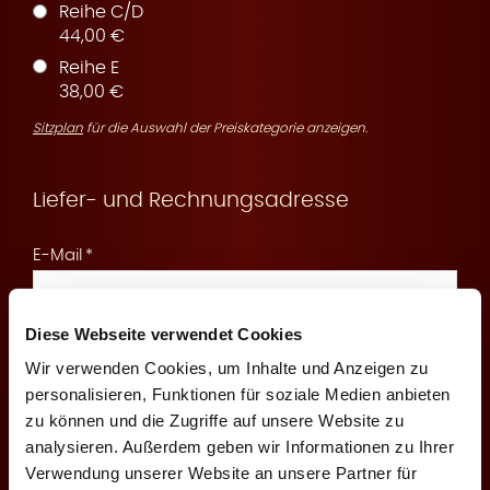
Reihe C/D
44,00 €
Reihe E
r
38,00 €
Sitzplan
für die Auswahl der Preiskategorie anzeigen.
Liefer- und Rechnungsadresse
v
E-Mail
Diese Webseite verwendet Cookies
An diese E-Mail senden wir Ihnen die Reservierungsbestätigung
und Zahlungsinformationen
Wir verwenden Cookies, um Inhalte und Anzeigen zu
i
personalisieren, Funktionen für soziale Medien anbieten
Mobilfunknummer
zu können und die Zugriffe auf unsere Website zu
analysieren. Außerdem geben wir Informationen zu Ihrer
Verwendung unserer Website an unsere Partner für