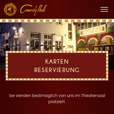
Zur
Zum
Zur
K
Hauptnavigation
Inhalt
Fußnavigation
Men
öffne
a
KARTEN
RESERVIERUNG
r
Sie werden bestmöglich von uns im Theatersaal
platziert.