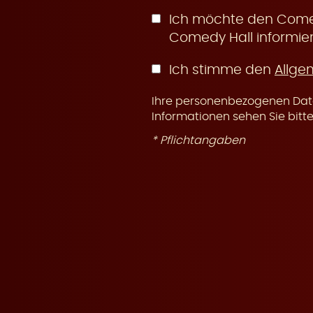
n
Ich möchte den Comed
Comedy Hall informier
Ich stimme den
Allge
Ihre personenbezogenen Date
g
Informationen sehen Sie bitt
* Pflichtangaben