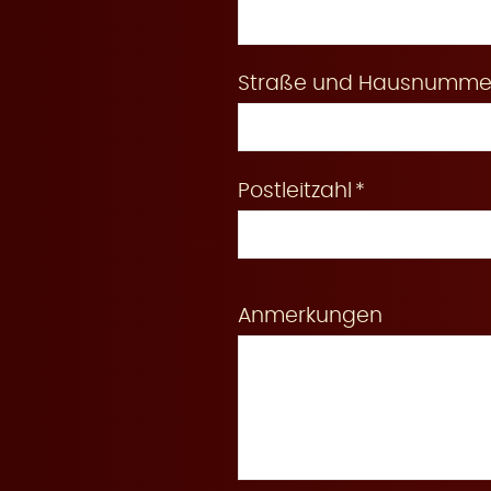
e
Straße und Hausnumme
Postleitzahl
r
Anmerkungen
u