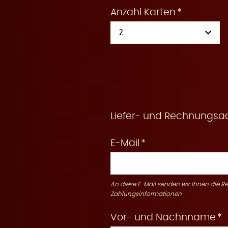
Anzahl Karten
r
v
Liefer- und Rechnungsa
E-Mail
i
An diese E-Mail senden wir Ihnen die 
Zahlungsinformationen
Vor- und Nachnname