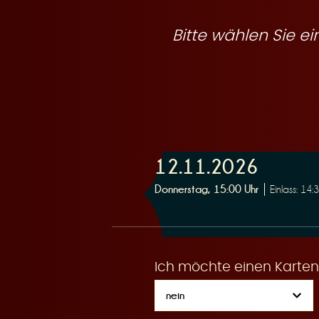
R
Bitte wählen Sie 
e
12.11.2026
s
Donnerstag, 15:00 Uhr
Einlass: 14:
Ich möchte einen Karten
e