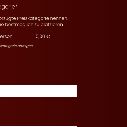
egorie*
orzugte Preiskategorie nennen.
e bestmöglich zu platzieren.
Person
5,00 €
skategorie anzeigen.