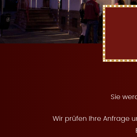
t
e
n
Sie wer
Wir prüfen Ihre Anfrage u