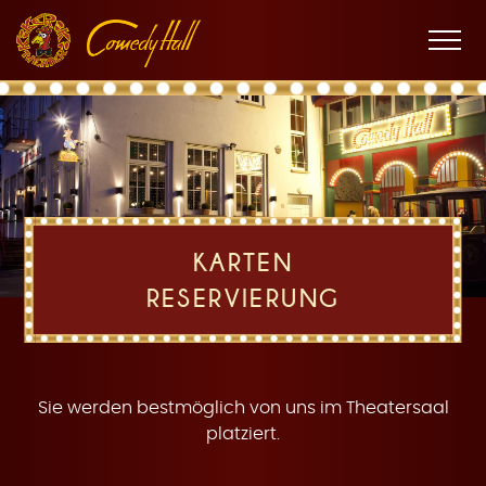
Zur
Zum
Zur
K
Hauptnavigation
Inhalt
Fußnavigation
Men
öffne
a
KARTEN
RESERVIERUNG
r
Sie werden bestmöglich von uns im Theatersaal
platziert.