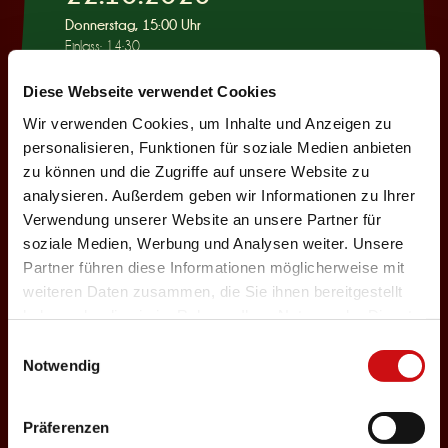
Donnerstag, 15:00 Uhr
Einlass: 14:30
KINDERPROGRAMM
Diese Webseite verwendet Cookies
Wie war das mit
Wir verwenden Cookies, um Inhalte und Anzeigen zu
Pinocchio?
personalisieren, Funktionen für soziale Medien anbieten
zu können und die Zugriffe auf unsere Website zu
Auswählen
analysieren. Außerdem geben wir Informationen zu Ihrer
Verwendung unserer Website an unsere Partner für
soziale Medien, Werbung und Analysen weiter. Unsere
22.10.2026
Partner führen diese Informationen möglicherweise mit
weiteren Daten zusammen, die Sie ihnen bereitgestellt
Donnerstag, 19:30 Uhr
haben oder die sie im Rahmen Ihrer Nutzung der Dienste
Einlass: 18:00
gesammelt haben.
Einwilligungsauswahl
ABENDPROGRAMM
Notwendig
Ur-Rumbelstilzje
Auswählen
Präferenzen