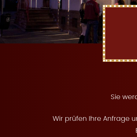
t
e
n
Sie wer
Wir prüfen Ihre Anfrage u