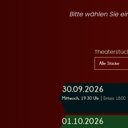
R
Bitte wählen Sie 
e
Theaterstüc
s
30.09.2026
Mittwoch, 19:30 Uhr
Einlass: 18:00
e
01.10.2026