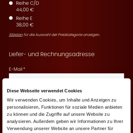
Reihe C/D
44,00 €
Reihe E
r
38,00 €
Sitzplan
für die Auswahl der Preiskategorie anzeigen.
Liefer- und Rechnungsadresse
v
E-Mail
Diese Webseite verwendet Cookies
An diese E-Mail senden wir Ihnen die Reservierungsbestätigung
und Zahlungsinformationen
Wir verwenden Cookies, um Inhalte und Anzeigen zu
i
personalisieren, Funktionen für soziale Medien anbieten
Mobilfunknummer
zu können und die Zugriffe auf unsere Website zu
analysieren. Außerdem geben wir Informationen zu Ihrer
Verwendung unserer Website an unsere Partner für