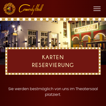
Zur
Zum
Zur
K
Hauptnavigation
Inhalt
Fußnavigation
Men
öffne
a
KARTEN
RESERVIERUNG
r
Sie werden bestmöglich von uns im Theatersaal
platziert.