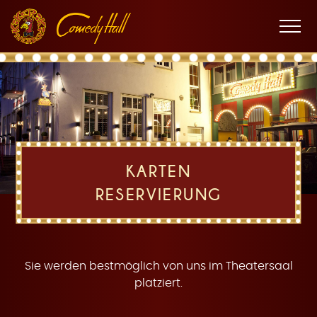
Zur
Zum
Zur
K
Hauptnavigation
Inhalt
Fußnavigation
Men
öffne
a
KARTEN
RESERVIERUNG
r
Sie werden bestmöglich von uns im Theatersaal
platziert.