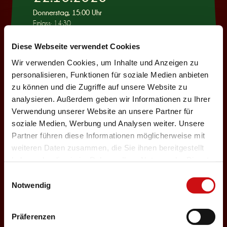
Donnerstag, 15:00 Uhr
Einlass: 14:30
KINDERPROGRAMM
Diese Webseite verwendet Cookies
Wie war das mit
Wir verwenden Cookies, um Inhalte und Anzeigen zu
Pinocchio?
personalisieren, Funktionen für soziale Medien anbieten
zu können und die Zugriffe auf unsere Website zu
Auswählen
analysieren. Außerdem geben wir Informationen zu Ihrer
Verwendung unserer Website an unsere Partner für
soziale Medien, Werbung und Analysen weiter. Unsere
22.10.2026
Partner führen diese Informationen möglicherweise mit
weiteren Daten zusammen, die Sie ihnen bereitgestellt
Donnerstag, 19:30 Uhr
haben oder die sie im Rahmen Ihrer Nutzung der Dienste
Einlass: 18:00
gesammelt haben.
Einwilligungsauswahl
ABENDPROGRAMM
Notwendig
Ur-Rumbelstilzje
Auswählen
Präferenzen