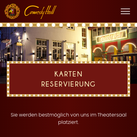
Zur
Zum
Zur
K
Hauptnavigation
Inhalt
Fußnavigation
Men
öffne
a
KARTEN
RESERVIERUNG
r
Sie werden bestmöglich von uns im Theatersaal
platziert.