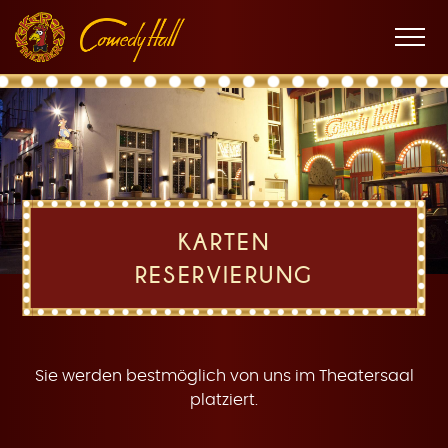
Zur
Zum
Zur
K
Hauptnavigation
Inhalt
Fußnavigation
Men
öffne
a
KARTEN
RESERVIERUNG
r
Sie werden bestmöglich von uns im Theatersaal
platziert.