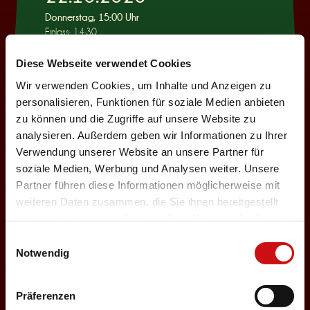
Donnerstag, 15:00 Uhr
Einlass: 14:30
KINDERPROGRAMM
Diese Webseite verwendet Cookies
Wie war das mit
Wir verwenden Cookies, um Inhalte und Anzeigen zu
Pinocchio?
personalisieren, Funktionen für soziale Medien anbieten
zu können und die Zugriffe auf unsere Website zu
Auswählen
analysieren. Außerdem geben wir Informationen zu Ihrer
Verwendung unserer Website an unsere Partner für
soziale Medien, Werbung und Analysen weiter. Unsere
22.10.2026
Partner führen diese Informationen möglicherweise mit
weiteren Daten zusammen, die Sie ihnen bereitgestellt
Donnerstag, 19:30 Uhr
haben oder die sie im Rahmen Ihrer Nutzung der Dienste
Einlass: 18:00
gesammelt haben.
Einwilligungsauswahl
ABENDPROGRAMM
Notwendig
Ur-Rumbelstilzje
Auswählen
Präferenzen