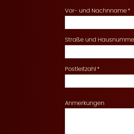
Vor- und Nachnname
e
Straße und Hausnumme
r
Postleitzahl
u
Anmerkungen