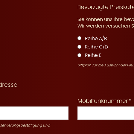
Bevorzugte Preiskat
Sie können uns Ihre bev
Wir werden versuchen Si
Reihe A/B
Reihe C/D
Reihe E
Sitzplan
für die Auswahl der Prei
dresse
Mobilfunknummer
Reservierungsbestätigung und