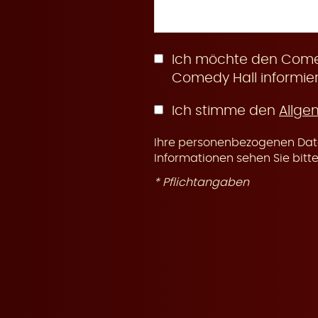
n
Ich möchte den Comed
Comedy Hall informier
Ich stimme den
Allge
g
Ihre personenbezogenen Date
Informationen sehen Sie bitt
* Pflichtangaben