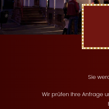
t
e
n
Sie wer
Wir prüfen Ihre Anfrage u