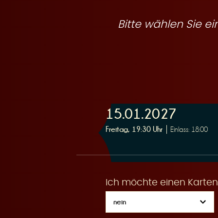
R
Bitte wählen Sie 
e
15.01.2027
s
Freitag, 19:30 Uhr
Einlass: 18:00
Ich möchte einen Karten
e