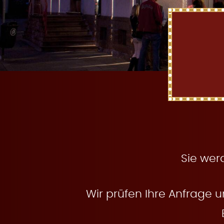
t
e
n
Sie wer
Wir prüfen Ihre Anfrage u