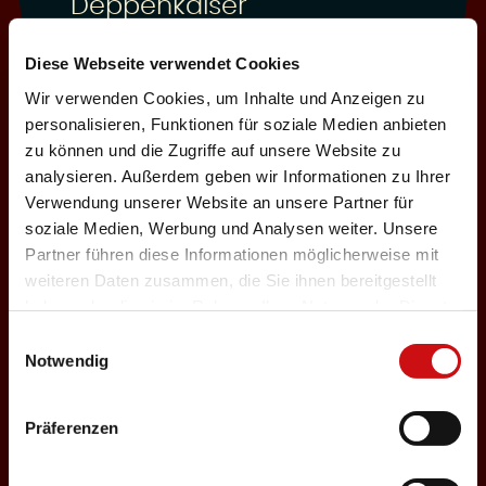
Deppenkaiser
Auswählen
Diese Webseite verwendet Cookies
Wir verwenden Cookies, um Inhalte und Anzeigen zu
personalisieren, Funktionen für soziale Medien anbieten
03.12.2026
zu können und die Zugriffe auf unsere Website zu
analysieren. Außerdem geben wir Informationen zu Ihrer
Donnerstag, 19:30 Uhr
Einlass: 18:00
Verwendung unserer Website an unsere Partner für
soziale Medien, Werbung und Analysen weiter. Unsere
ABENDPROGRAMM
Partner führen diese Informationen möglicherweise mit
Deppenkaiser
weiteren Daten zusammen, die Sie ihnen bereitgestellt
haben oder die sie im Rahmen Ihrer Nutzung der Dienste
Auswählen
gesammelt haben.
Einwilligungsauswahl
Notwendig
05.12.2026
Präferenzen
Samstag, 18:00 Uhr
Einlass: 16:30