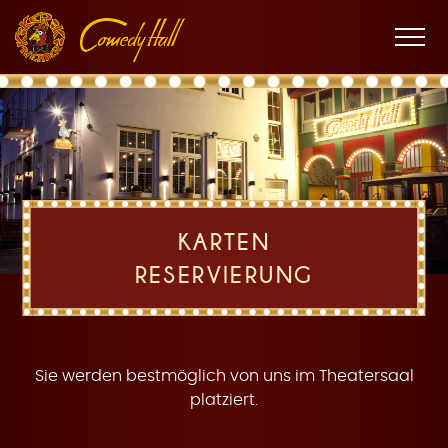
Zur
Zum
Zur
K
Hauptnavigation
Inhalt
Fußnavigation
Men
öffne
a
KARTEN
RESERVIERUNG
r
Sie werden bestmöglich von uns im Theatersaal
platziert.