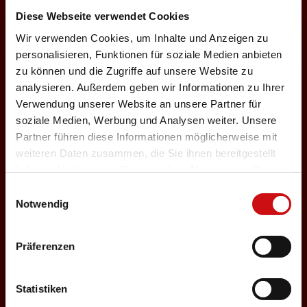
24.01.2027
Diese Webseite verwendet Cookies
e
Wir verwenden Cookies, um Inhalte und Anzeigen zu
Sonntag, 18:00 Uhr
personalisieren, Funktionen für soziale Medien anbieten
Einlass: 16:30
zu können und die Zugriffe auf unsere Website zu
ABENDPROGRAMM
analysieren. Außerdem geben wir Informationen zu Ihrer
Nosferatu
Verwendung unserer Website an unsere Partner für
soziale Medien, Werbung und Analysen weiter. Unsere
Auswählen
r
Partner führen diese Informationen möglicherweise mit
weiteren Daten zusammen, die Sie ihnen bereitgestellt
haben oder die sie im Rahmen Ihrer Nutzung der Dienste
27.01.2027
gesammelt haben.
Einwilligungsauswahl
Mittwoch, 19:30 Uhr
Notwendig
Einlass: 18:00
u
ABENDPROGRAMM
Präferenzen
Nosferatu
Auswählen
Statistiken