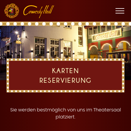
Zur
Zum
Zur
K
Hauptnavigation
Inhalt
Fußnavigation
Men
öffne
a
KARTEN
RESERVIERUNG
r
Sie werden bestmöglich von uns im Theatersaal
platziert.