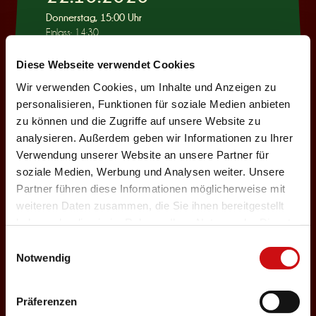
Donnerstag, 15:00 Uhr
Einlass: 14:30
KINDERPROGRAMM
Diese Webseite verwendet Cookies
Wie war das mit
Wir verwenden Cookies, um Inhalte und Anzeigen zu
Pinocchio?
personalisieren, Funktionen für soziale Medien anbieten
zu können und die Zugriffe auf unsere Website zu
Auswählen
analysieren. Außerdem geben wir Informationen zu Ihrer
Verwendung unserer Website an unsere Partner für
soziale Medien, Werbung und Analysen weiter. Unsere
22.10.2026
Partner führen diese Informationen möglicherweise mit
weiteren Daten zusammen, die Sie ihnen bereitgestellt
Donnerstag, 19:30 Uhr
haben oder die sie im Rahmen Ihrer Nutzung der Dienste
Einlass: 18:00
gesammelt haben.
Einwilligungsauswahl
ABENDPROGRAMM
Notwendig
Ur-Rumbelstilzje
Auswählen
Präferenzen