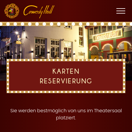
Zur
Zum
Zur
K
Hauptnavigation
Inhalt
Fußnavigation
Men
öffne
a
KARTEN
RESERVIERUNG
r
Sie werden bestmöglich von uns im Theatersaal
platziert.