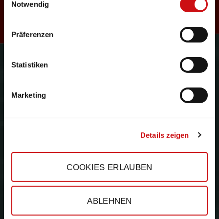
R
Notwendig
Präferenzen
e
Gefördert durch:
Statistiken
Marketing
s
Details zeigen
COOKIES ERLAUBEN
e
ABLEHNEN