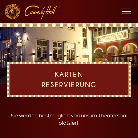
Zur
Zum
Zur
K
Hauptnavigation
Inhalt
Fußnavigation
Men
öffne
a
KARTEN
RESERVIERUNG
r
Sie werden bestmöglich von uns im Theatersaal
platziert.