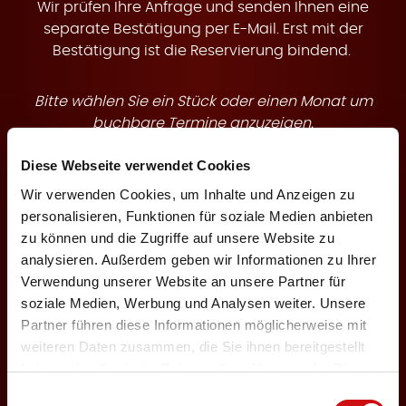
t
Wir prüfen Ihre Anfrage und senden Ihnen eine
separate Bestätigung per E-Mail. Erst mit der
Bestätigung ist die Reservierung bindend.
Bitte wählen Sie ein Stück oder einen Monat um
e
buchbare Termine anzuzeigen.
Diese Webseite verwendet Cookies
Theaterstück
Wir verwenden Cookies, um Inhalte und Anzeigen zu
personalisieren, Funktionen für soziale Medien anbieten
zu können und die Zugriffe auf unsere Website zu
n
analysieren. Außerdem geben wir Informationen zu Ihrer
Veranstaltungsmonat
Verwendung unserer Website an unsere Partner für
soziale Medien, Werbung und Analysen weiter. Unsere
Partner führen diese Informationen möglicherweise mit
weiteren Daten zusammen, die Sie ihnen bereitgestellt
haben oder die sie im Rahmen Ihrer Nutzung der Dienste
←
1
3
gesammelt haben.
Einwilligungsauswahl