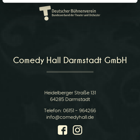
r
Comedy Hall Darmstadt GmbH
v
Heidelberger Straße 131
64285 Darmstadt
Telefon:
06151 - 964266
i
E-
info@comedyhall.de
Mail: