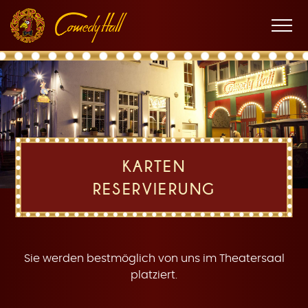
Zur
Zum
Zur
K
Hauptnavigation
Inhalt
Fußnavigation
Men
öffne
a
KARTEN
RESERVIERUNG
r
Sie werden bestmöglich von uns im Theatersaal
platziert.