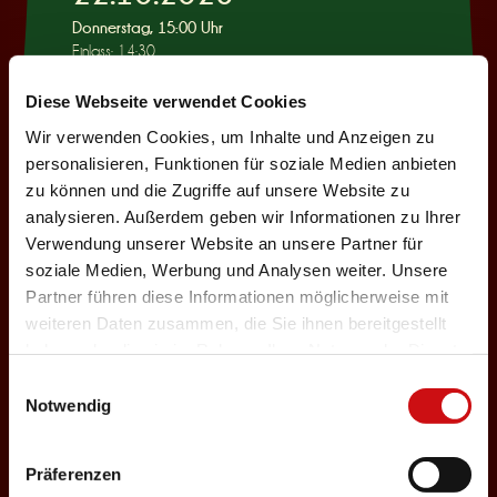
Donnerstag, 15:00 Uhr
Einlass: 14:30
KINDERPROGRAMM
Diese Webseite verwendet Cookies
Wie war das mit
Wir verwenden Cookies, um Inhalte und Anzeigen zu
Pinocchio?
personalisieren, Funktionen für soziale Medien anbieten
zu können und die Zugriffe auf unsere Website zu
Auswählen
analysieren. Außerdem geben wir Informationen zu Ihrer
Verwendung unserer Website an unsere Partner für
soziale Medien, Werbung und Analysen weiter. Unsere
22.10.2026
Partner führen diese Informationen möglicherweise mit
weiteren Daten zusammen, die Sie ihnen bereitgestellt
Donnerstag, 19:30 Uhr
haben oder die sie im Rahmen Ihrer Nutzung der Dienste
Einlass: 18:00
gesammelt haben.
Einwilligungsauswahl
ABENDPROGRAMM
Notwendig
Ur-Rumbelstilzje
Auswählen
Präferenzen