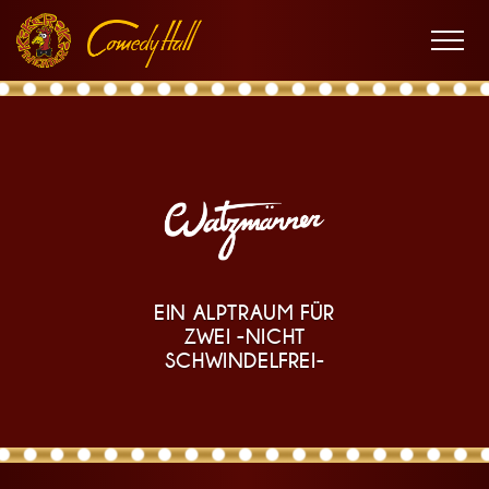
Zur
Zum
Zur
W
Hauptnavigation
Inhalt
Fußnavigation
Men
öffne
a
EIN ALPTRAUM FÜR
t
ZWEI -NICHT
SCHWINDELFREI-