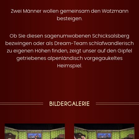
z
Zwei Männer wollen gemeinsam den Watzmann
besteigen.
Ob Sie diesen sagenumwobenen Schicksalsberg
m
bezwingen oder als Dream-Team schlafwandlerisch
zu eigenen Höhen finden, zeigt unser auf den Gipfel
getriebenes alpenländisch vorgegaukeltes
Heimspiel.
ä
T
BILDERGALERIE
r