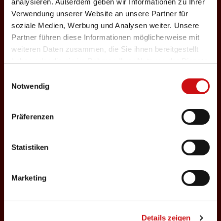
W
analysieren. Außerdem geben wir Informationen zu Ihrer
Verwendung unserer Website an unsere Partner für
soziale Medien, Werbung und Analysen weiter. Unsere
a
Partner führen diese Informationen möglicherweise mit
weiteren Daten zusammen, die Sie ihnen bereitgestellt
haben oder die sie im Rahmen Ihrer Nutzung der Dienste
gesammelt haben.
t
Einwilligungsauswahl
Notwendig
z
Präferenzen
Statistiken
m
Marketing
ä
Details zeigen