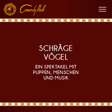
Zur
Zum
Zur
S
Hauptnavigation
Inhalt
Fußnavigation
Men
öffne
c
SCHRÄGE
VÖGEL
EIN SPEKTAKEL MIT
PUPPEN, MENSCHEN
h
UND MUSIK