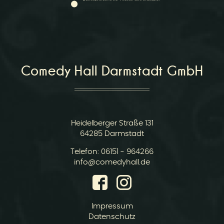
Comedy Hall Darmstadt GmbH
Heidelberger Straße 131
64285 Darmstadt
Telefon:
06151 - 964266
E-
info@comedyhall.de
Mail:
Impressum
Datenschutz