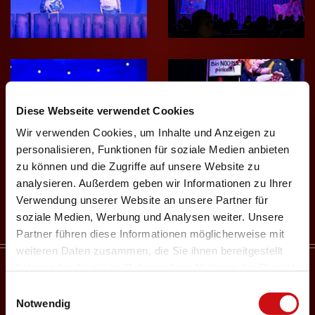
e
Diese Webseite verwendet Cookies
Wir verwenden Cookies, um Inhalte und Anzeigen zu
personalisieren, Funktionen für soziale Medien anbieten
l
zu können und die Zugriffe auf unsere Website zu
analysieren. Außerdem geben wir Informationen zu Ihrer
Verwendung unserer Website an unsere Partner für
soziale Medien, Werbung und Analysen weiter. Unsere
Partner führen diese Informationen möglicherweise mit
ON TOUR
weiteren Daten zusammen, die Sie ihnen bereitgestellt
haben oder die sie im Rahmen Ihrer Nutzung der Dienste
gesammelt haben.
Einwilligungsauswahl
14.08.2026
Notwendig