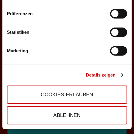
Freitag, 19:30 Uhr
Karten
Einlass: 18:00
Präferenzen
Weingut Dienst - Open Air
Vorverkauf:
Vorverkauf:
Statistiken
Weingut Dienst
Am Weiher 49
65239 Hochheim
Marketing
15.08.2026
Details zeigen
Samstag, 19:30 Uhr
Karten
Einlass: 18:00
Weingut Dienst - Open Air
COOKIES ERLAUBEN
Vorverkauf:
Vorverkauf:
Weingut Dienst
ABLEHNEN
Am Weiher 49
65239 Hochheim