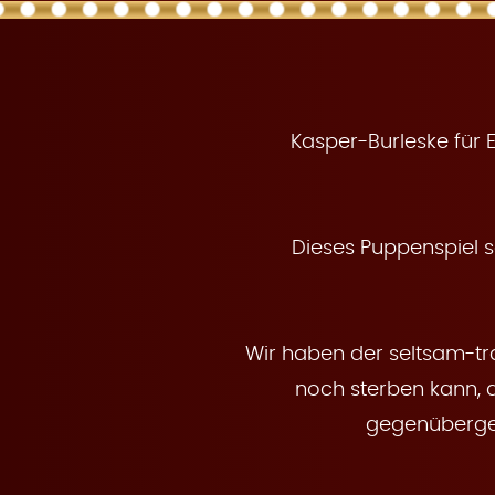
a
t
Kasper-Burleske für 
Dieses Puppenspiel s
u
Wir haben der seltsam-tra
noch sterben kann, 
gegenübergest