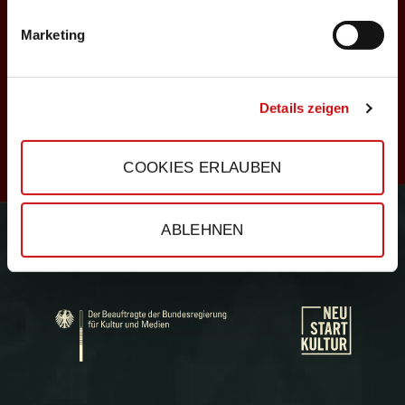
Marketing
s
Details zeigen
COOKIES ERLAUBEN
c
ABLEHNEN
Gefördert durch:
h