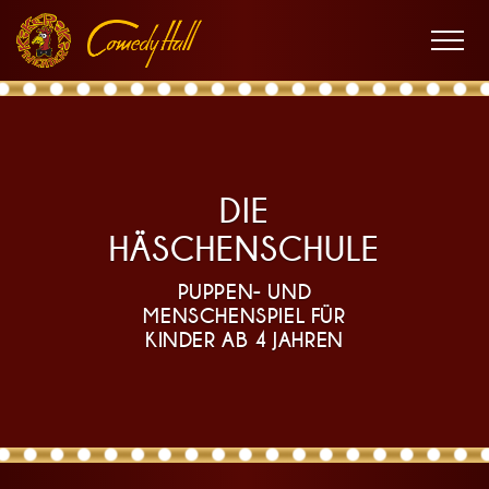
Zur
Zum
Zur
D
Hauptnavigation
Inhalt
Fußnavigation
Men
öffne
i
DIE
HÄSCHENSCHULE
PUPPEN- UND
MENSCHENSPIEL FÜR
e
KINDER AB 4 JAHREN