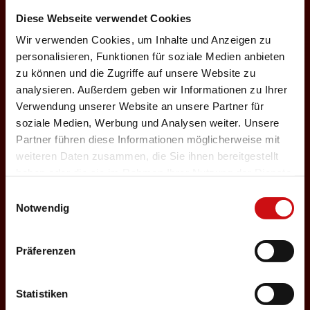
c
Diese Webseite verwendet Cookies
Wir verwenden Cookies, um Inhalte und Anzeigen zu
personalisieren, Funktionen für soziale Medien anbieten
zu können und die Zugriffe auf unsere Website zu
h
analysieren. Außerdem geben wir Informationen zu Ihrer
Verwendung unserer Website an unsere Partner für
soziale Medien, Werbung und Analysen weiter. Unsere
Partner führen diese Informationen möglicherweise mit
weiteren Daten zusammen, die Sie ihnen bereitgestellt
e
haben oder die sie im Rahmen Ihrer Nutzung der Dienste
gesammelt haben.
Einwilligungsauswahl
Notwendig
Präferenzen
n
Statistiken