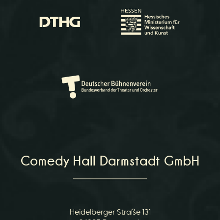
u
l
Comedy Hall Darmstadt GmbH
e
Heidelberger Straße 131