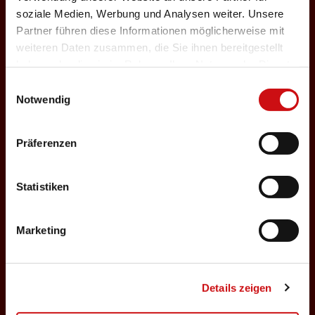
e
soziale Medien, Werbung und Analysen weiter. Unsere
Partner führen diese Informationen möglicherweise mit
w
e
weiteren Daten zusammen, die Sie ihnen bereitgestellt
haben oder die sie im Rahmen Ihrer Nutzung der Dienste
gesammelt haben.
Einwilligungsauswahl
Notwendig
w
i
Präferenzen
i
Statistiken
t
Marketing
t
t
Details zeigen