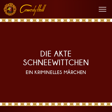
Zur
Zum
Zur
D
Hauptnavigation
Inhalt
Fußnavigation
Men
öffne
i
DIE AKTE
SCHNEEWITTCHEN
EIN KRIMINELLES MÄRCHEN
e