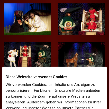
r
n
S
c
e
h
Diese Webseite verwendet Cookies
n
Wir verwenden Cookies, um Inhalte und Anzeigen zu
e
personalisieren, Funktionen für soziale Medien anbieten
zu können und die Zugriffe auf unsere Website zu
analysieren. Außerdem geben wir Informationen zu Ihrer
Verwendung unserer Website an unsere Partner für