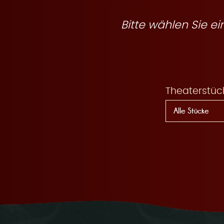
R
Bitte wählen Sie 
e
Theaterstüc
s
e