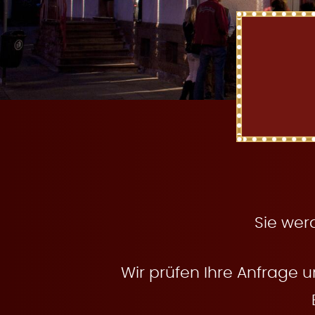
t
e
n
Sie wer
Wir prüfen Ihre Anfrage u