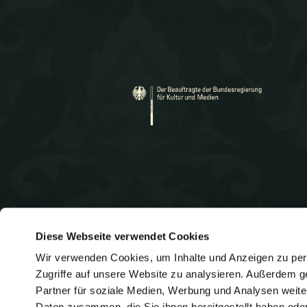
r
v
Diese Webseite verwendet Cookies
i
Wir verwenden Cookies, um Inhalte und Anzeigen zu pers
Heidelberger Straße 131
Telef
Zugriffe auf unsere Website zu analysieren. Außerdem g
E-
64285 Darmstadt
info@
Partner für soziale Medien, Werbung und Analysen weite
Mail:
Daten zusammen, die Sie ihnen bereitgestellt haben od