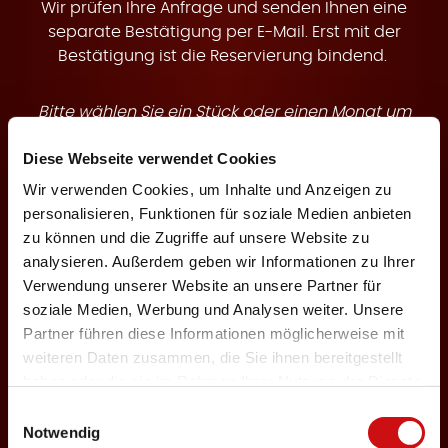
t
Wir prüfen Ihre Anfrage und senden Ihnen eine
separate Bestätigung per E-Mail. Erst mit der
Bestätigung ist die Reservierung bindend.
Bitte wählen Sie ein Stück oder einen Monat um
e
buchbare Termine anzuzeigen.
Diese Webseite verwendet Cookies
Wir verwenden Cookies, um Inhalte und Anzeigen zu
Theaterstück
personalisieren, Funktionen für soziale Medien anbieten
zu können und die Zugriffe auf unsere Website zu
analysieren. Außerdem geben wir Informationen zu Ihrer
n
Verwendung unserer Website an unsere Partner für
Veranstaltungsmonat
soziale Medien, Werbung und Analysen weiter. Unsere
Partner führen diese Informationen möglicherweise mit
weiteren Daten zusammen, die Sie ihnen bereitgestellt
haben oder die sie im Rahmen Ihrer Nutzung der Dienste
Keine Karten für Ihre Auswahl verfügbar
gesammelt haben.
Einwilligungsauswahl
Notwendig