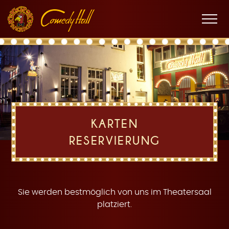
Zur
Zum
Zur
K
Hauptnavigation
Inhalt
Fußnavigation
Men
öffne
a
KARTEN
RESERVIERUNG
r
Sie werden bestmöglich von uns im Theatersaal
platziert.