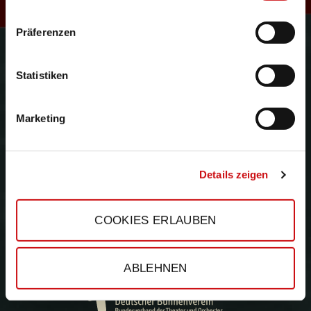
R
Präferenzen
Gefördert durch:
e
Statistiken
Marketing
s
Details zeigen
COOKIES ERLAUBEN
ABLEHNEN
e