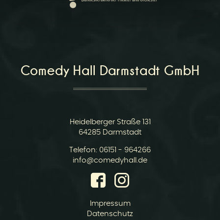
r
Comedy Hall Darmstadt GmbH
v
Heidelberger Straße 131
64285 Darmstadt
Telefon:
06151 - 964266
E-
info@comedyhall.de
Mail:
i
Impressum
Datenschutz