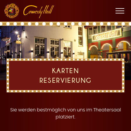
Zur
Zum
Zur
K
Hauptnavigation
Inhalt
Fußnavigation
Men
öffne
a
KARTEN
RESERVIERUNG
r
Sie werden bestmöglich von uns im Theatersaal
platziert.