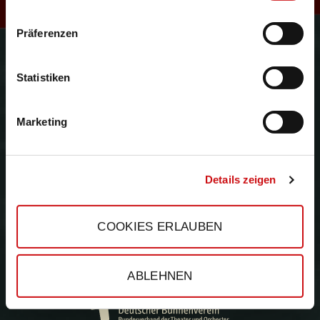
R
Präferenzen
Gefördert durch:
e
Statistiken
Marketing
s
Details zeigen
COOKIES ERLAUBEN
ABLEHNEN
e