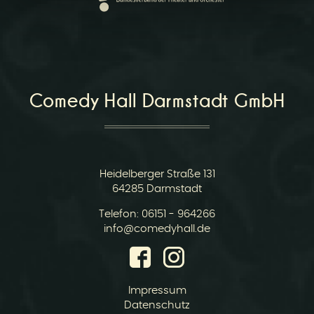
r
Comedy Hall Darmstadt GmbH
v
Heidelberger Straße 131
64285 Darmstadt
Telefon:
06151 - 964266
E-
info@comedyhall.de
Mail:
i
Impressum
Datenschutz