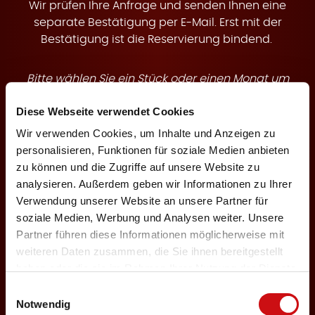
t
Wir prüfen Ihre Anfrage und senden Ihnen eine
separate Bestätigung per E-Mail. Erst mit der
Bestätigung ist die Reservierung bindend.
Bitte wählen Sie ein Stück oder einen Monat um
e
buchbare Termine anzuzeigen.
Diese Webseite verwendet Cookies
Wir verwenden Cookies, um Inhalte und Anzeigen zu
Theaterstück
personalisieren, Funktionen für soziale Medien anbieten
zu können und die Zugriffe auf unsere Website zu
analysieren. Außerdem geben wir Informationen zu Ihrer
n
Verwendung unserer Website an unsere Partner für
Veranstaltungsmonat
soziale Medien, Werbung und Analysen weiter. Unsere
Partner führen diese Informationen möglicherweise mit
weiteren Daten zusammen, die Sie ihnen bereitgestellt
haben oder die sie im Rahmen Ihrer Nutzung der Dienste
Keine Karten für Ihre Auswahl verfügbar
gesammelt haben.
Einwilligungsauswahl
Notwendig