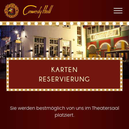
Zur
Zum
Zur
K
Hauptnavigation
Inhalt
Fußnavigation
Men
öffne
a
KARTEN
RESERVIERUNG
r
Sie werden bestmöglich von uns im Theatersaal
platziert.