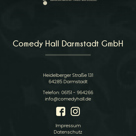
r
Comedy Hall Darmstadt GmbH
v
Heidelberger Straße 131
64285 Darmstadt
Telefon:
06151 - 964266
E-
info@comedyhall.de
Mail:
i
Impressum
Datenschutz