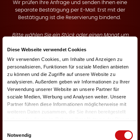
t
Wir prüfen Ihre Anfrage und senden Ihnen eine
separate Bestätigung per E-Mail. Erst mit der
Bestätigung ist die Reservierung bindend.
Bitte wählen Sie ein Stück oder einen Monat um
e
buchbare Termine anzuzeigen.
Diese Webseite verwendet Cookies
Wir verwenden Cookies, um Inhalte und Anzeigen zu
Theaterstück
personalisieren, Funktionen für soziale Medien anbieten
zu können und die Zugriffe auf unsere Website zu
analysieren. Außerdem geben wir Informationen zu Ihrer
n
Verwendung unserer Website an unsere Partner für
Veranstaltungsmonat
soziale Medien, Werbung und Analysen weiter. Unsere
Partner führen diese Informationen möglicherweise mit
weiteren Daten zusammen, die Sie ihnen bereitgestellt
haben oder die sie im Rahmen Ihrer Nutzung der Dienste
Keine Karten für Ihre Auswahl verfügbar
gesammelt haben.
Einwilligungsauswahl
Notwendig