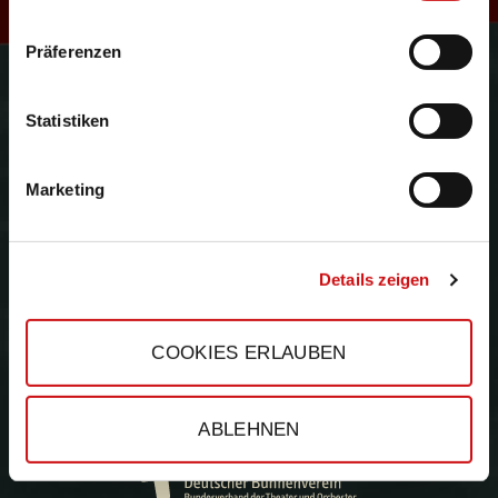
R
Präferenzen
Gefördert durch:
e
Statistiken
Marketing
s
Details zeigen
COOKIES ERLAUBEN
ABLEHNEN
e