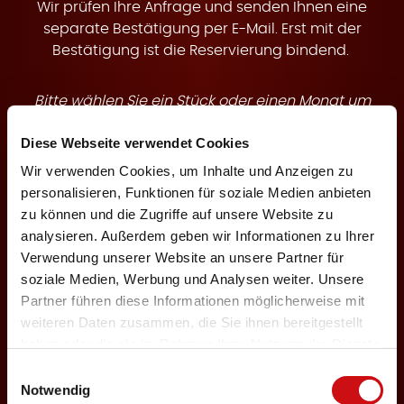
t
Wir prüfen Ihre Anfrage und senden Ihnen eine
separate Bestätigung per E-Mail. Erst mit der
Bestätigung ist die Reservierung bindend.
Bitte wählen Sie ein Stück oder einen Monat um
e
buchbare Termine anzuzeigen.
Diese Webseite verwendet Cookies
Wir verwenden Cookies, um Inhalte und Anzeigen zu
Theaterstück
personalisieren, Funktionen für soziale Medien anbieten
zu können und die Zugriffe auf unsere Website zu
analysieren. Außerdem geben wir Informationen zu Ihrer
n
Verwendung unserer Website an unsere Partner für
Veranstaltungsmonat
soziale Medien, Werbung und Analysen weiter. Unsere
Partner führen diese Informationen möglicherweise mit
weiteren Daten zusammen, die Sie ihnen bereitgestellt
haben oder die sie im Rahmen Ihrer Nutzung der Dienste
Keine Karten für Ihre Auswahl verfügbar
gesammelt haben.
Einwilligungsauswahl
Notwendig