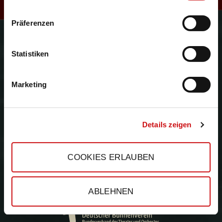
R
Präferenzen
Gefördert durch:
e
Statistiken
Marketing
s
Details zeigen
COOKIES ERLAUBEN
ABLEHNEN
e