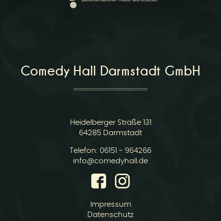
r
Comedy Hall Darmstadt GmbH
v
Heidelberger Straße 131
64285 Darmstadt
Telefon:
06151 - 964266
E-
info@comedyhall.de
Mail:
i
Impressum
Datenschutz