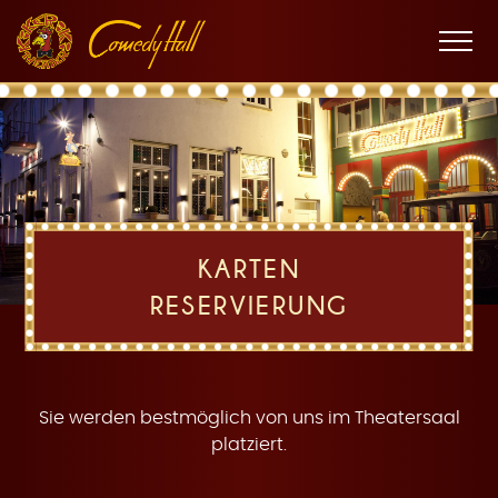
Zur
Zum
Zur
K
Hauptnavigation
Inhalt
Fußnavigation
Men
öffne
a
KARTEN
RESERVIERUNG
r
Sie werden bestmöglich von uns im Theatersaal
platziert.