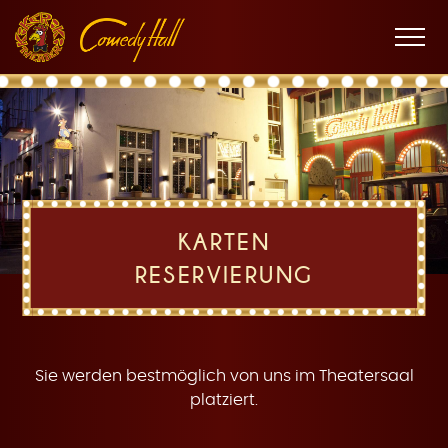
Zur
Zum
Zur
K
Hauptnavigation
Inhalt
Fußnavigation
Men
öffne
a
KARTEN
RESERVIERUNG
r
Sie werden bestmöglich von uns im Theatersaal
platziert.