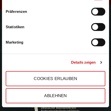
R
Präferenzen
Gefördert durch:
e
Statistiken
Marketing
s
Details zeigen
COOKIES ERLAUBEN
ABLEHNEN
e