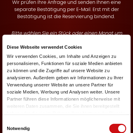
t
Wir prüfen Ihre Anfrage und senden Ihnen eine
separate Bestätigung per E-Mail. Erst mit der
Bestätigung ist die Reservierung bindend.
Bitte wählen Sie ein Stück oder einen Monat um
e
buchbare Termine anzuzeigen.
Diese Webseite verwendet Cookies
Wir verwenden Cookies, um Inhalte und Anzeigen zu
Theaterstück
personalisieren, Funktionen für soziale Medien anbieten
zu können und die Zugriffe auf unsere Website zu
analysieren. Außerdem geben wir Informationen zu Ihrer
n
Verwendung unserer Website an unsere Partner für
Veranstaltungsmonat
soziale Medien, Werbung und Analysen weiter. Unsere
Partner führen diese Informationen möglicherweise mit
weiteren Daten zusammen, die Sie ihnen bereitgestellt
haben oder die sie im Rahmen Ihrer Nutzung der Dienste
Keine Karten für Ihre Auswahl verfügbar
gesammelt haben.
Einwilligungsauswahl
Notwendig