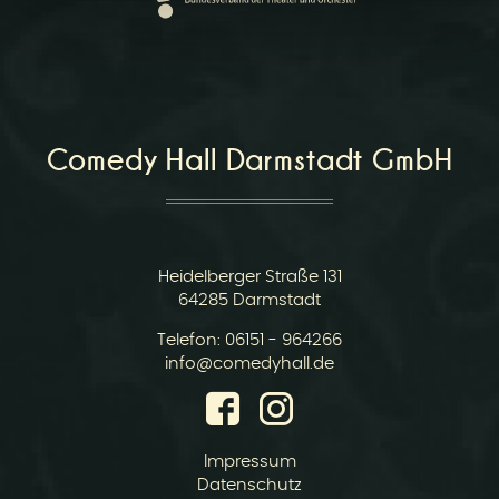
r
Comedy Hall Darmstadt GmbH
v
Heidelberger Straße 131
64285 Darmstadt
Telefon:
06151 - 964266
E-
info@comedyhall.de
Mail:
i
Impressum
Datenschutz