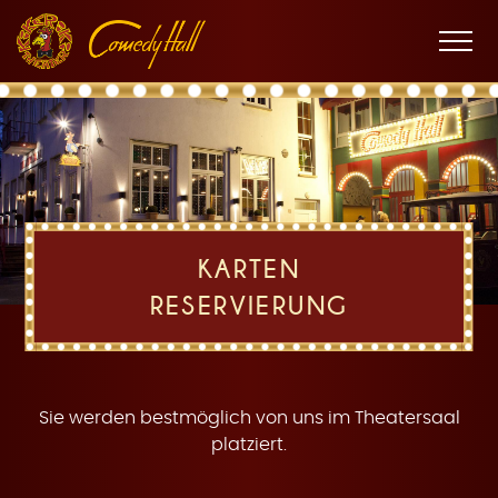
Zur
Zum
Zur
K
Hauptnavigation
Inhalt
Fußnavigation
Men
öffne
a
KARTEN
RESERVIERUNG
r
Sie werden bestmöglich von uns im Theatersaal
platziert.