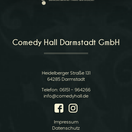
r
Comedy Hall Darmstadt GmbH
v
Heidelberger Straße 131
64285 Darmstadt
Telefon:
06151 - 964266
E-
info@comedyhall.de
Mail:
i
Impressum
Datenschutz