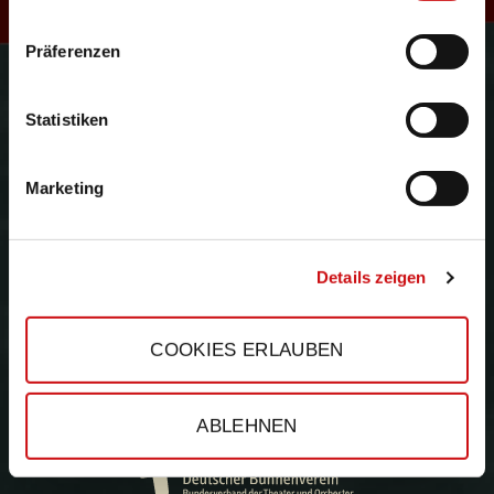
R
Präferenzen
Gefördert durch:
e
Statistiken
Marketing
s
Details zeigen
COOKIES ERLAUBEN
ABLEHNEN
e