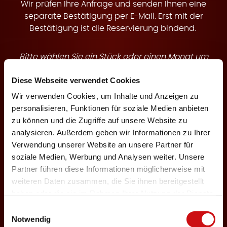
t
Wir prüfen Ihre Anfrage und senden Ihnen eine
separate Bestätigung per E-Mail. Erst mit der
Bestätigung ist die Reservierung bindend.
Bitte wählen Sie ein Stück oder einen Monat um
e
buchbare Termine anzuzeigen.
Diese Webseite verwendet Cookies
Wir verwenden Cookies, um Inhalte und Anzeigen zu
Theaterstück
personalisieren, Funktionen für soziale Medien anbieten
zu können und die Zugriffe auf unsere Website zu
analysieren. Außerdem geben wir Informationen zu Ihrer
n
Verwendung unserer Website an unsere Partner für
Veranstaltungsmonat
soziale Medien, Werbung und Analysen weiter. Unsere
Partner führen diese Informationen möglicherweise mit
weiteren Daten zusammen, die Sie ihnen bereitgestellt
haben oder die sie im Rahmen Ihrer Nutzung der Dienste
Keine Karten für Ihre Auswahl verfügbar
gesammelt haben.
Einwilligungsauswahl
Notwendig