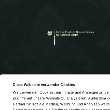
r
v
Diese Webseite verwendet Cookies
i
Wir verwenden Cookies, um Inhalte und Anzeigen zu pers
Heidelberger Straße 131
Telef
Zugriffe auf unsere Website zu analysieren. Außerdem g
E-
64285 Darmstadt
info@
Partner für soziale Medien, Werbung und Analysen weite
Mail:
Daten zusammen, die Sie ihnen bereitgestellt haben od