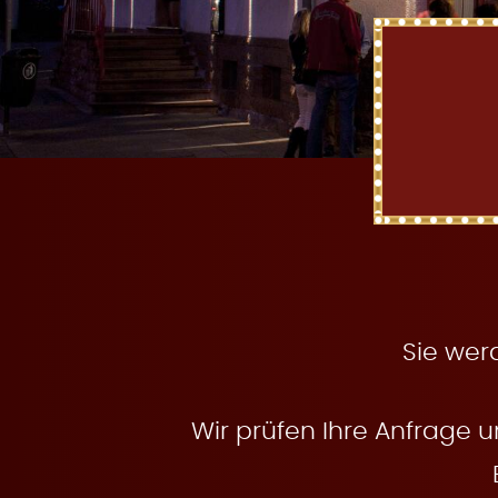
t
e
n
Sie wer
Wir prüfen Ihre Anfrage u