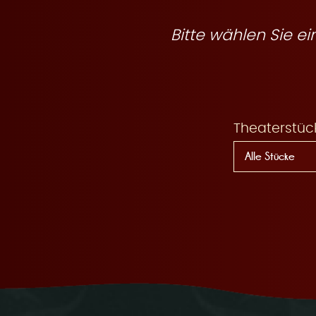
R
Bitte wählen Sie 
e
Theaterstüc
s
e