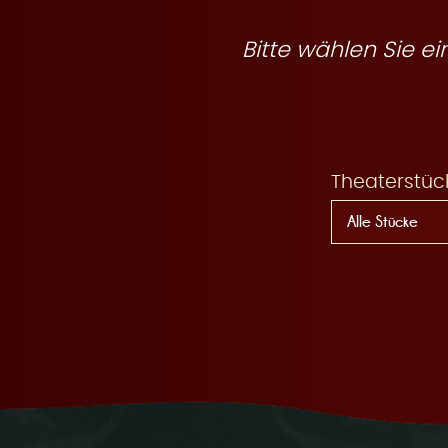
R
Bitte wählen Sie 
e
Theaterstüc
s
e