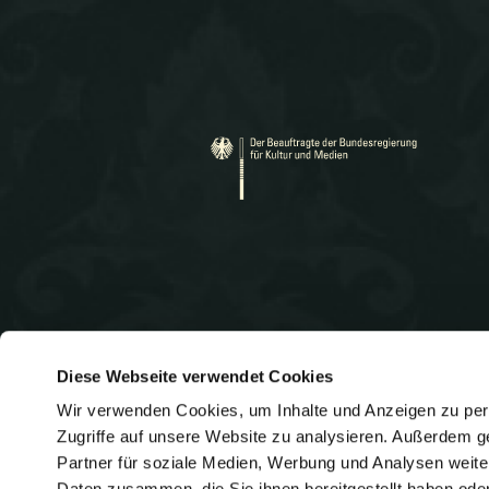
r
v
Diese Webseite verwendet Cookies
i
Wir verwenden Cookies, um Inhalte und Anzeigen zu pers
Heidelberger Straße 131
Telef
Zugriffe auf unsere Website zu analysieren. Außerdem g
E-
64285 Darmstadt
info@
Partner für soziale Medien, Werbung und Analysen weite
Mail:
Daten zusammen, die Sie ihnen bereitgestellt haben od