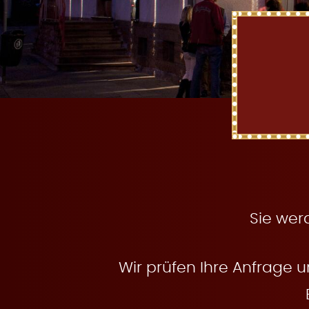
t
e
n
Sie wer
Wir prüfen Ihre Anfrage u