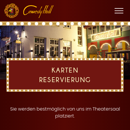
Zur
Zum
Zur
K
Hauptnavigation
Inhalt
Fußnavigation
Men
öffne
a
KARTEN
RESERVIERUNG
r
Sie werden bestmöglich von uns im Theatersaal
platziert.