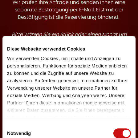
t
Wir prüfen Ihre Anfrage und senden Ihnen eine
separate Bestätigung per E-Mail. Erst mit der
Bestätigung ist die Reservierung bindend.
Bitte wählen Sie ein Stück oder einen Monat um
e
buchbare Termine anzuzeigen.
Diese Webseite verwendet Cookies
Wir verwenden Cookies, um Inhalte und Anzeigen zu
Theaterstück
personalisieren, Funktionen für soziale Medien anbieten
zu können und die Zugriffe auf unsere Website zu
analysieren. Außerdem geben wir Informationen zu Ihrer
n
Verwendung unserer Website an unsere Partner für
Veranstaltungsmonat
soziale Medien, Werbung und Analysen weiter. Unsere
Partner führen diese Informationen möglicherweise mit
weiteren Daten zusammen, die Sie ihnen bereitgestellt
haben oder die sie im Rahmen Ihrer Nutzung der Dienste
Keine Karten für Ihre Auswahl verfügbar
gesammelt haben.
Einwilligungsauswahl
Notwendig