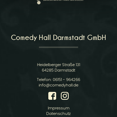
r
Comedy Hall Darmstadt GmbH
v
Heidelberger Straße 131
64285 Darmstadt
Telefon:
06151 - 964266
E-
info@comedyhall.de
Mail:
i
Impressum
Datenschutz