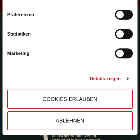
R
Präferenzen
Gefördert durch:
e
Statistiken
Marketing
s
Details zeigen
COOKIES ERLAUBEN
ABLEHNEN
e