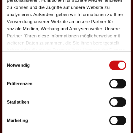
personalisieren, Funktionen für soziale Medien anbieten
n
zu können und die Zugriffe auf unsere Website zu
27.12.2026
analysieren. Außerdem geben wir Informationen zu Ihrer
Verwendung unserer Website an unsere Partner für
Sonntag, 18:00 Uhr
soziale Medien, Werbung und Analysen weiter. Unsere
Einlass: 16:30
Partner führen diese Informationen möglicherweise mit
ABENDPROGRAMM
weiteren Daten zusammen, die Sie ihnen bereitgestellt
Nosferatu
g
haben oder die sie im Rahmen Ihrer Nutzung der Dienste
gesammelt haben.
Einwilligungsauswahl
Auswählen
Notwendig
Präferenzen
28.12.2026
Montag, 15:00 Uhr
Statistiken
Einlass: 14:30
KINDERPROGRAMM
Petzi und der
Marketing
Pfannkuchenräuber