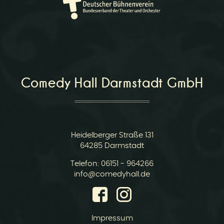
Comedy Hall Darmstadt GmbH
Heidelberger Straße 131
64285 Darmstadt
Telefon:
06151 - 964266
E-
info@comedyhall.de
Mail:
Impressum