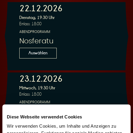
22.12.2026
e
Dienstag, 19:30 Uhr
Einlass: 18:00
ABENDPROGRAMM
Nosferatu
Auswählen
r
23.12.2026
Mittwoch, 19:30 Uhr
Einlass: 18:00
u
ABENDPROGRAMM
Nosferatu
Diese Webseite verwendet Cookies
Auswählen
Wir verwenden Cookies, um Inhalte und Anzeigen zu