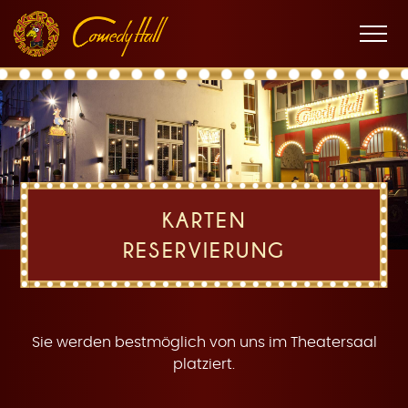
Zur
Zum
Zur
K
Hauptnavigation
Inhalt
Fußnavigation
Men
öffne
a
KARTEN
RESERVIERUNG
r
Sie werden bestmöglich von uns im Theatersaal
platziert.