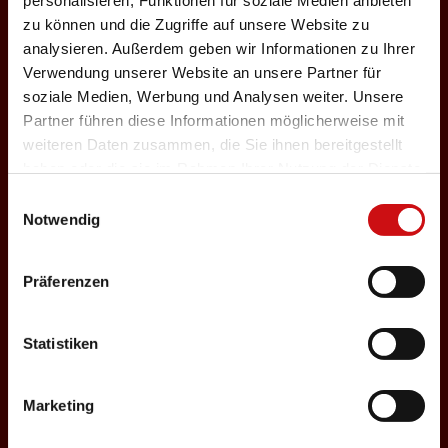
personalisieren, Funktionen für soziale Medien anbieten
n
zu können und die Zugriffe auf unsere Website zu
27.12.2026
analysieren. Außerdem geben wir Informationen zu Ihrer
Verwendung unserer Website an unsere Partner für
Sonntag, 18:00 Uhr
soziale Medien, Werbung und Analysen weiter. Unsere
Einlass: 16:30
Partner führen diese Informationen möglicherweise mit
ABENDPROGRAMM
weiteren Daten zusammen, die Sie ihnen bereitgestellt
Nosferatu
g
haben oder die sie im Rahmen Ihrer Nutzung der Dienste
gesammelt haben.
Einwilligungsauswahl
Auswählen
Notwendig
Präferenzen
28.12.2026
Montag, 15:00 Uhr
Statistiken
Einlass: 14:30
KINDERPROGRAMM
Petzi und der
Marketing
Pfannkuchenräuber