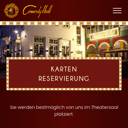
Zur
Zum
Zur
K
Hauptnavigation
Inhalt
Fußnavigation
Men
öffne
a
KARTEN
RESERVIERUNG
r
Sie werden bestmöglich von uns im Theatersaal
platziert.