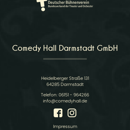
Comedy Hall Darmstadt GmbH
Heidelberger Straße 131
64285 Darmstadt
Telefon:
06151 - 964266
E-
info@comedyhall.de
Mail:
Impressum