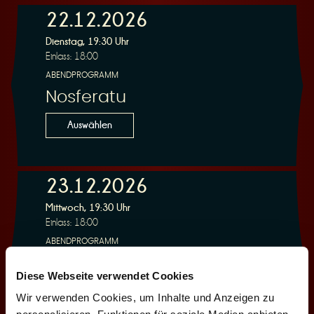
22.12.2026
e
Dienstag, 19:30 Uhr
Einlass: 18:00
ABENDPROGRAMM
Nosferatu
Auswählen
r
23.12.2026
Mittwoch, 19:30 Uhr
Einlass: 18:00
u
ABENDPROGRAMM
Nosferatu
Diese Webseite verwendet Cookies
Auswählen
Wir verwenden Cookies, um Inhalte und Anzeigen zu