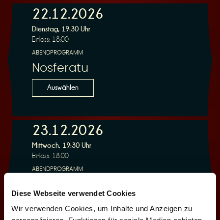
22.12.2026
e
Dienstag, 19:30 Uhr
Einlass: 18:00
ABENDPROGRAMM
Nosferatu
Auswählen
r
23.12.2026
Mittwoch, 19:30 Uhr
Einlass: 18:00
u
ABENDPROGRAMM
Nosferatu
Diese Webseite verwendet Cookies
Auswählen
Wir verwenden Cookies, um Inhalte und Anzeigen zu