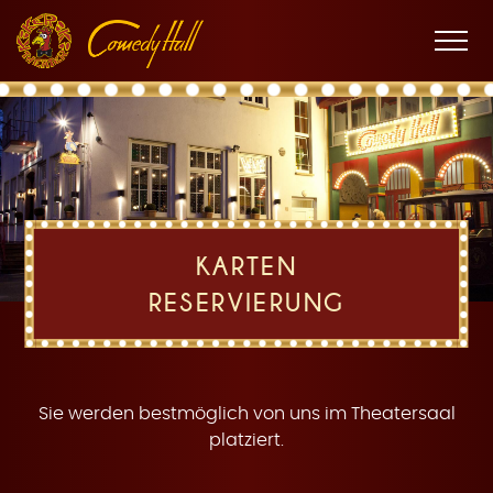
Zur
Zum
Zur
K
Hauptnavigation
Inhalt
Fußnavigation
Men
öffne
a
KARTEN
RESERVIERUNG
r
Sie werden bestmöglich von uns im Theatersaal
platziert.