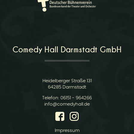
Comedy Hall Darmstadt GmbH
Heidelberger Straße 131
64285 Darmstadt
Telefon:
06151 - 964266
E-
info@comedyhall.de
Mail:
Impressum