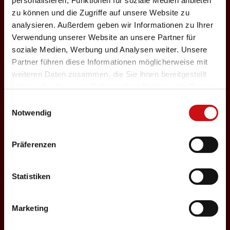
personalisieren, Funktionen für soziale Medien anbieten
n
zu können und die Zugriffe auf unsere Website zu
27.12.2026
analysieren. Außerdem geben wir Informationen zu Ihrer
Verwendung unserer Website an unsere Partner für
Sonntag, 18:00 Uhr
soziale Medien, Werbung und Analysen weiter. Unsere
Einlass: 16:30
Partner führen diese Informationen möglicherweise mit
ABENDPROGRAMM
weiteren Daten zusammen, die Sie ihnen bereitgestellt
Nosferatu
g
haben oder die sie im Rahmen Ihrer Nutzung der Dienste
gesammelt haben.
Einwilligungsauswahl
Auswählen
Notwendig
Präferenzen
28.12.2026
Montag, 15:00 Uhr
Statistiken
Einlass: 14:30
KINDERPROGRAMM
Petzi und der
Marketing
Pfannkuchenräuber