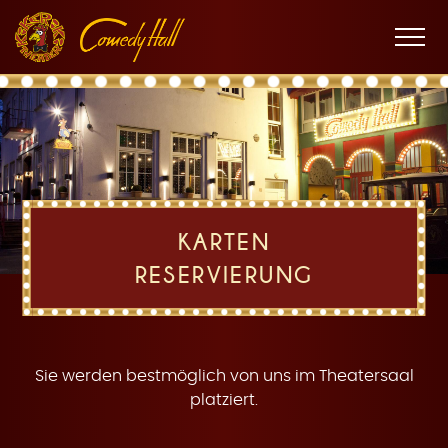
Zur
Zum
Zur
K
Hauptnavigation
Inhalt
Fußnavigation
Men
öffne
a
KARTEN
RESERVIERUNG
r
Sie werden bestmöglich von uns im Theatersaal
platziert.