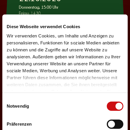
Donnerstag, 15:00 Uhr
Einlass: 14:30
KINDERPROGRAMM
Diese Webseite verwendet Cookies
Wie war das mit
Wir verwenden Cookies, um Inhalte und Anzeigen zu
Pinocchio?
personalisieren, Funktionen für soziale Medien anbieten
zu können und die Zugriffe auf unsere Website zu
Auswählen
analysieren. Außerdem geben wir Informationen zu Ihrer
Verwendung unserer Website an unsere Partner für
soziale Medien, Werbung und Analysen weiter. Unsere
22.10.2026
Partner führen diese Informationen möglicherweise mit
weiteren Daten zusammen, die Sie ihnen bereitgestellt
Donnerstag, 19:30 Uhr
haben oder die sie im Rahmen Ihrer Nutzung der Dienste
Einlass: 18:00
gesammelt haben.
Einwilligungsauswahl
ABENDPROGRAMM
Notwendig
Ur-Rumbelstilzje
Auswählen
Präferenzen