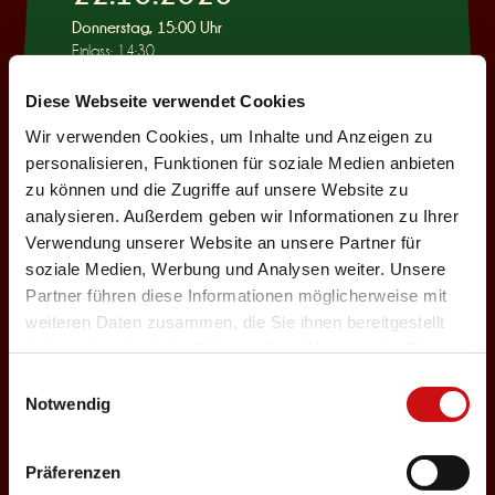
Donnerstag, 15:00 Uhr
Einlass: 14:30
KINDERPROGRAMM
Diese Webseite verwendet Cookies
Wie war das mit
Wir verwenden Cookies, um Inhalte und Anzeigen zu
Pinocchio?
personalisieren, Funktionen für soziale Medien anbieten
zu können und die Zugriffe auf unsere Website zu
Auswählen
analysieren. Außerdem geben wir Informationen zu Ihrer
Verwendung unserer Website an unsere Partner für
soziale Medien, Werbung und Analysen weiter. Unsere
22.10.2026
Partner führen diese Informationen möglicherweise mit
weiteren Daten zusammen, die Sie ihnen bereitgestellt
Donnerstag, 19:30 Uhr
haben oder die sie im Rahmen Ihrer Nutzung der Dienste
Einlass: 18:00
gesammelt haben.
Einwilligungsauswahl
ABENDPROGRAMM
Notwendig
Ur-Rumbelstilzje
Auswählen
Präferenzen