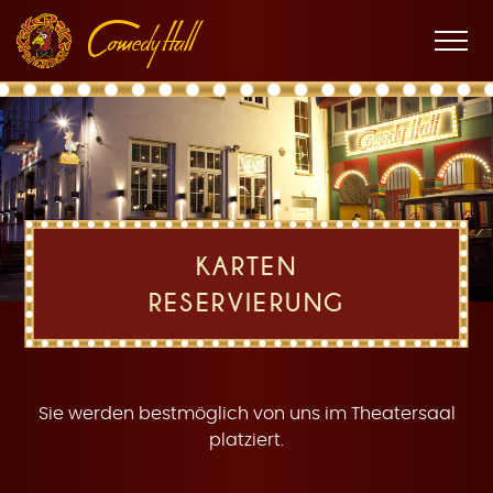
Zur
Zum
Zur
K
Hauptnavigation
Inhalt
Fußnavigation
Men
öffne
a
KARTEN
RESERVIERUNG
r
Sie werden bestmöglich von uns im Theatersaal
platziert.