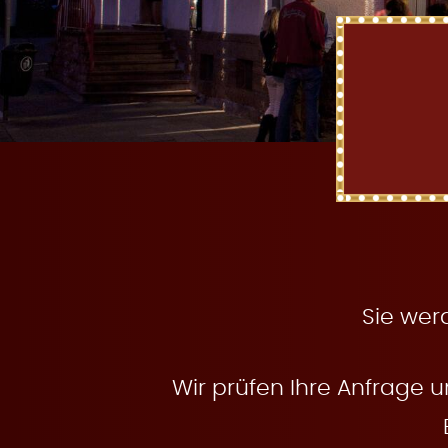
t
e
n
Sie wer
Wir prüfen Ihre Anfrage u