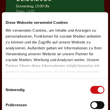
Donnerstag, 15:00 Uhr
Einlass: 14:30
KINDERPROGRAMM
Diese Webseite verwendet Cookies
Wie war das mit
Wir verwenden Cookies, um Inhalte und Anzeigen zu
Pinocchio?
personalisieren, Funktionen für soziale Medien anbieten
zu können und die Zugriffe auf unsere Website zu
Auswählen
analysieren. Außerdem geben wir Informationen zu Ihrer
Verwendung unserer Website an unsere Partner für
soziale Medien, Werbung und Analysen weiter. Unsere
22.10.2026
Partner führen diese Informationen möglicherweise mit
weiteren Daten zusammen, die Sie ihnen bereitgestellt
Donnerstag, 19:30 Uhr
haben oder die sie im Rahmen Ihrer Nutzung der Dienste
Einlass: 18:00
gesammelt haben.
Einwilligungsauswahl
ABENDPROGRAMM
Notwendig
Ur-Rumbelstilzje
Auswählen
Präferenzen