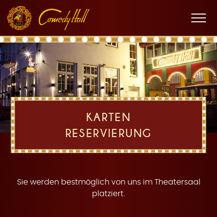
Zur
Zum
Zur
K
Hauptnavigation
Inhalt
Fußnavigation
Men
öffne
a
KARTEN
RESERVIERUNG
r
Sie werden bestmöglich von uns im Theatersaal
platziert.