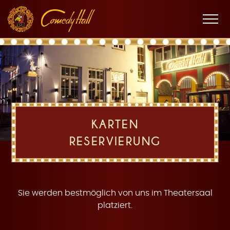
Zur
Zum
Zur
K
Hauptnavigation
Inhalt
Fußnavigation
Men
öffne
a
KARTEN
RESERVIERUNG
r
Sie werden bestmöglich von uns im Theatersaal
platziert.