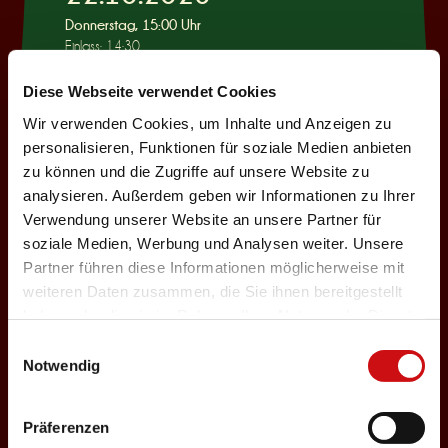
Donnerstag, 15:00 Uhr
Einlass: 14:30
KINDERPROGRAMM
Diese Webseite verwendet Cookies
Wie war das mit
Wir verwenden Cookies, um Inhalte und Anzeigen zu
Pinocchio?
personalisieren, Funktionen für soziale Medien anbieten
zu können und die Zugriffe auf unsere Website zu
Auswählen
analysieren. Außerdem geben wir Informationen zu Ihrer
Verwendung unserer Website an unsere Partner für
soziale Medien, Werbung und Analysen weiter. Unsere
22.10.2026
Partner führen diese Informationen möglicherweise mit
weiteren Daten zusammen, die Sie ihnen bereitgestellt
Donnerstag, 19:30 Uhr
haben oder die sie im Rahmen Ihrer Nutzung der Dienste
Einlass: 18:00
gesammelt haben.
Einwilligungsauswahl
ABENDPROGRAMM
Notwendig
Ur-Rumbelstilzje
Auswählen
Präferenzen