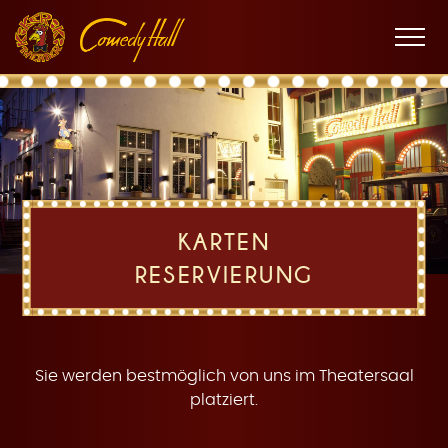
Zur
Zum
Zur
K
Hauptnavigation
Inhalt
Fußnavigation
Men
öffne
a
KARTEN
RESERVIERUNG
r
Sie werden bestmöglich von uns im Theatersaal
platziert.