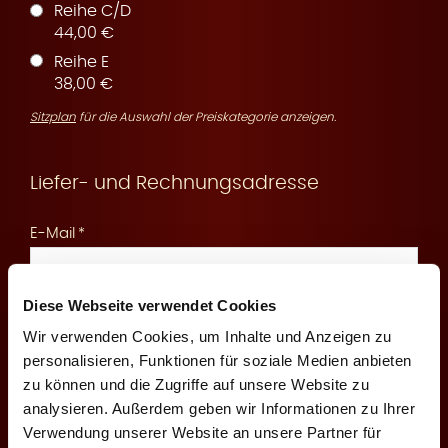
Reihe C/D
44,00 €
Reihe E
r
38,00 €
Sitzplan
für die Auswahl der Preiskategorie anzeigen.
Liefer- und Rechnungsadresse
v
E-Mail
Diese Webseite verwendet Cookies
An diese E-Mail senden wir Ihnen die Reservierungsbestätigung
und Zahlungsinformationen
Wir verwenden Cookies, um Inhalte und Anzeigen zu
i
personalisieren, Funktionen für soziale Medien anbieten
Mobilfunknummer
zu können und die Zugriffe auf unsere Website zu
analysieren. Außerdem geben wir Informationen zu Ihrer
Verwendung unserer Website an unsere Partner für