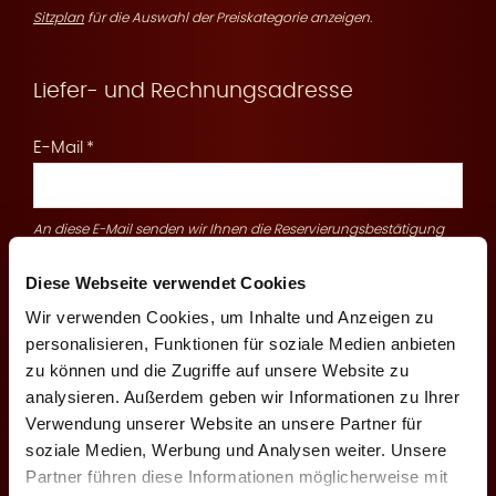
Sitzplan
für die Auswahl der Preiskategorie anzeigen.
r
Liefer- und Rechnungsadresse
E-Mail
An diese E-Mail senden wir Ihnen die Reservierungsbestätigung
v
und Zahlungsinformationen
Diese Webseite verwendet Cookies
Mobilfunknummer
Wir verwenden Cookies, um Inhalte und Anzeigen zu
personalisieren, Funktionen für soziale Medien anbieten
zu können und die Zugriffe auf unsere Website zu
analysieren. Außerdem geben wir Informationen zu Ihrer
i
Vor- und Nachnname
Verwendung unserer Website an unsere Partner für
soziale Medien, Werbung und Analysen weiter. Unsere
Partner führen diese Informationen möglicherweise mit
Firma