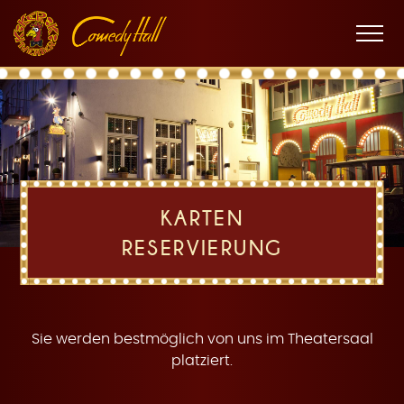
Zur
Zum
Zur
K
Hauptnavigation
Inhalt
Fußnavigation
Men
öffne
a
KARTEN
RESERVIERUNG
r
Sie werden bestmöglich von uns im Theatersaal
platziert.