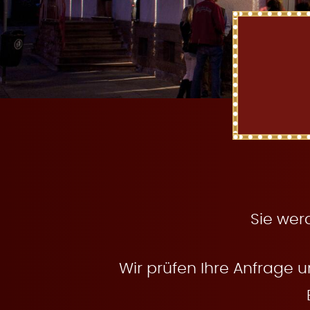
t
e
n
Sie wer
Wir prüfen Ihre Anfrage u