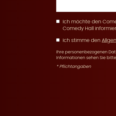
n
Ich möchte den Comed
Comedy Hall informier
Ich stimme den
Allge
g
Ihre personenbezogenen Date
Informationen sehen Sie bitt
* Pflichtangaben