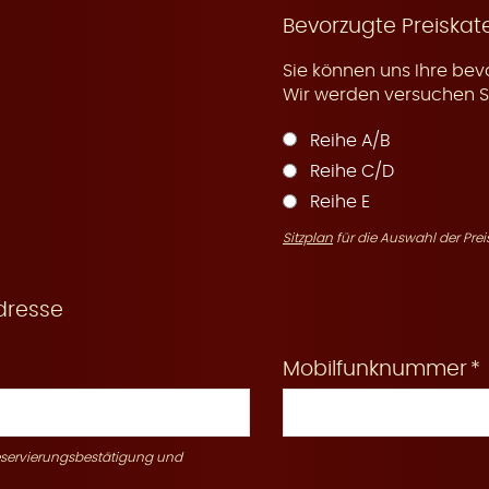
Bevorzugte Preiskat
Sie können uns Ihre bev
Wir werden versuchen Si
Reihe A/B
Reihe C/D
Reihe E
Sitzplan
für die Auswahl der Prei
dresse
Mobilfunknummer
Reservierungsbestätigung und