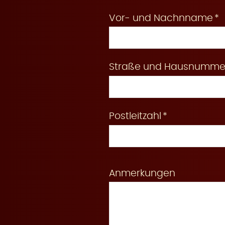
Vor- und Nachnname
e
Straße und Hausnumme
r
Postleitzahl
u
Anmerkungen