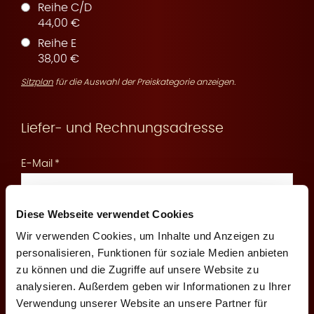
Reihe C/D
44,00 €
Reihe E
r
38,00 €
Sitzplan
für die Auswahl der Preiskategorie anzeigen.
Liefer- und Rechnungsadresse
v
E-Mail
Diese Webseite verwendet Cookies
An diese E-Mail senden wir Ihnen die Reservierungsbestätigung
und Zahlungsinformationen
Wir verwenden Cookies, um Inhalte und Anzeigen zu
i
personalisieren, Funktionen für soziale Medien anbieten
Mobilfunknummer
zu können und die Zugriffe auf unsere Website zu
analysieren. Außerdem geben wir Informationen zu Ihrer
Verwendung unserer Website an unsere Partner für