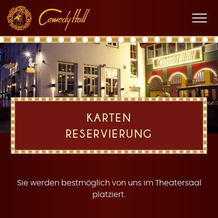
Zur
Zum
Zur
K
Hauptnavigation
Inhalt
Fußnavigation
Men
öffne
a
KARTEN
RESERVIERUNG
r
Sie werden bestmöglich von uns im Theatersaal
platziert.