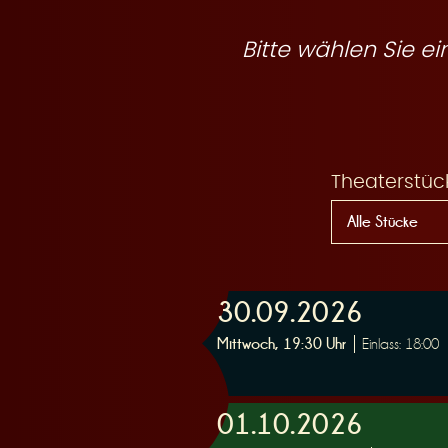
R
Bitte wählen Sie 
e
Theaterstüc
s
30.09.2026
Mittwoch, 19:30 Uhr
Einlass: 18:00
e
01.10.2026