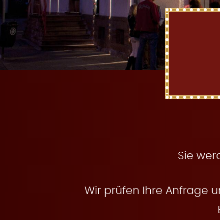
t
e
n
Sie wer
Wir prüfen Ihre Anfrage u